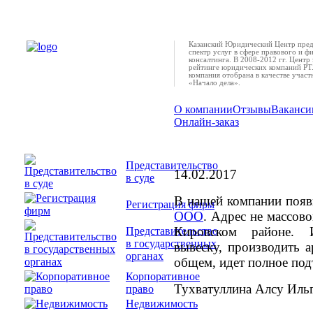
Казанский Юридический Центр пред
спектр услуг в сфере правового и ф
консалтинга. В 2008-2012 гг. Центр 
рейтинге юридических компаний РТ.
компания отобрана в качестве учас
«Начало дела».
О компании
Отзывы
Ваканси
Онлайн-заказ
Появился новый адр
г.Казани
Представительство
14.02.2017
в суде
В нашей компании поя
Регистрация фирм
ООО
. Адрес не массово
Кировском районе. 
Представительство
в государственных
вывеску, производить 
органах
общем, идет полное под
Корпоративное
Тухватуллина Алсу Иль
право
Недвижимость