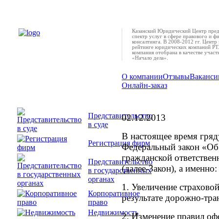
Казанский Юридический Центр пред
спектр услуг в сфере правового и ф
консалтинга. В 2008-2012 гг. Центр 
рейтинге юридических компаний РТ.
компания отобрана в качестве учас
«Начало дела».
О компании
Отзывы
Ваканси
Онлайн-заказ
Что делать, если по
Представительство
02.12.2013
в суде
В настоящее время гряд
Регистрация фирм
Федеральный закон «Об
гражданской ответствен
Представительство
(далее-Закон), а именно:
в государственных
органах
1. Увеличение страхово
Корпоративное
результате дорожно-тра
право
Недвижимость
2. Изменение правил о