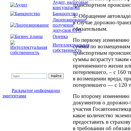
Аудит, налоговые
транспортном происшест
консультации
Банкротство
3. Обращение автовладе
Лицензирование,
в случае дорожно-транс
получение
обязательным.
допусков СРО
Оценка
По первому изменению 
Интеллектуальная
суммы по возмещениям
собственность
транспортным происшес
суммы возрастут таким 
причиненного жизни ил
потерпевшего, – с 160 т
в возмещении вреда, п
потерпевшего — с 120 т
Раскрытие информации
По второму изменению 
эмитентами
документов о дорожно-
участия Госавтоинспекци
какое количество экзем
предоставить в страхов
в требовании об обязан