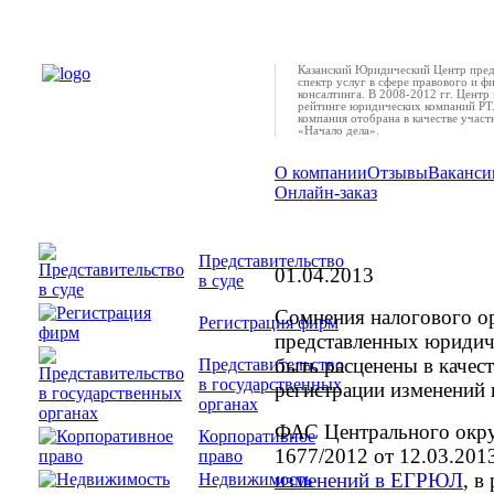
Казанский Юридический Центр пред
спектр услуг в сфере правового и ф
консалтинга. В 2008-2012 гг. Центр 
рейтинге юридических компаний РТ.
компания отобрана в качестве учас
«Начало дела».
О компании
Отзывы
Ваканси
Онлайн-заказ
Основания для отказ
учредительных доку
Представительство
01.04.2013
в суде
Сомнения налогового ор
Регистрация фирм
представленных юридич
быть расценены в качест
Представительство
в государственных
регистрации изменений 
органах
ФАС Центрального окру
Корпоративное
1677/2012 от 12.03.201
право
изменений в ЕГРЮЛ
, в
Недвижимость