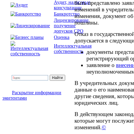
быть представлено заяв
Аудит, налоговые
консультации
изменений в учредител
Банкротство
изменения, документ об
Лицензирование,
пошлины.
получение
допусков СРО
Отказ в государственно
Оценка
допускается в следующи
Интеллектуальная
документы предста
собственность
регистрирующий о
заявление о
внесен
неуполномоченным
В учредительных докум
данные о его наименова
Раскрытие информации
другие сведения, котор
эмитентами
юридических лиц.
В действующем законода
которые могут послужит
изменений.
©