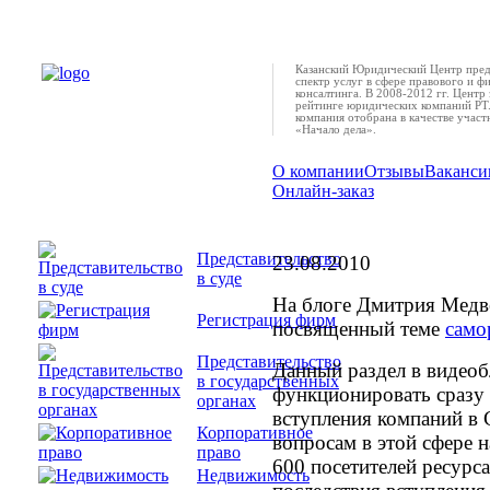
Казанский Юридический Центр пред
спектр услуг в сфере правового и ф
консалтинга. В 2008-2012 гг. Центр 
рейтинге юридических компаний РТ.
компания отобрана в качестве учас
«Начало дела».
О компании
Отзывы
Ваканси
Онлайн-заказ
СРО в блоге президе
Представительство
23.08.2010
в суде
На блоге Дмитрия Медве
Регистрация фирм
посвященный теме
само
Представительство
Данный раздел в видеоб
в государственных
функционировать сразу 
органах
вступления компаний в
Корпоративное
вопросам в этой сфере н
право
600 посетителей ресурс
Недвижимость