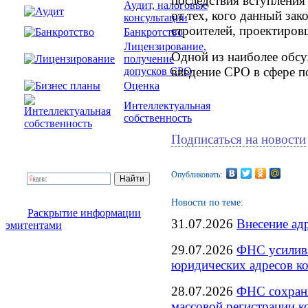
последствия вступления
Аудит, налоговые
от тех, кого данный зак
консультации
строителей, проектиров
Банкротство
Лицензирование,
Одной из наиболее обсу
получение
введение СРО в сфере 
допусков СРО
Оценка
Интеллектуальная
собственность
Подписаться на новости
Опубликовать:
Новости по теме:
Раскрытие информации
31.07.2026
Внесение ад
эмитентами
29.07.2026
ФНС усилива
юридических адресов к
28.07.2026
ФНС сохраня
массовой регистрации 