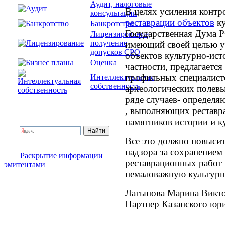
Аудит, налоговые
В целях усиления контр
консультации
реставрации объектов
ку
Банкротство
Государственная Дума Р
Лицензирование,
получение
имеющий своей целью у
допусков СРО
объектов культурно-исто
Оценка
частности, предлагается
профильных специалисто
Интеллектуальная
собственность
археологических полевы
ряде случаев- определя
, выполняющих реставр
памятников истории и к
Все это должно повысит
надзора за сохранение
Раскрытие информации
реставрационных работ 
эмитентами
немаловажную культурн
Латыпова Марина Викт
Партнер Казанского юр