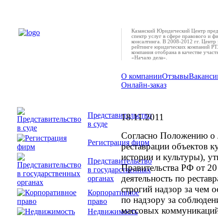
Казанский Юридический Центр пред
спектр услуг в сфере правового и ф
консалтинга. В 2008-2012 гг. Центр 
рейтинге юридических компаний РТ.
компания отобрана в качестве учас
«Начало дела».
О компании
Отзывы
Ваканси
Онлайн-заказ
Профессиональная р
Представительство
18.11.2011
в суде
Согласно Положению о 
Регистрация фирм
реставрации объектов к
истории и культуры), у
Представительство
Правительства РФ от 20 
в государственных
деятельность по рестав
органах
строгий надзор за чем 
Корпоративное
по надзору за соблюден
право
массовых коммуникаций 
Недвижимость