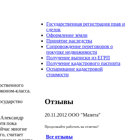
Государственная регистрация прав и
сделок
Оформление земли
Принятие наследства
Сопровождение переговоров о
покупке недвижимости
Получение выписки из ЕГРП
Получение кадастрового паспорта
Оспаривание кадастровой
стоимости
рственного
коном-класса.
Отзывы
осударство
20.11.2012
ООО "Мазита"
 Александр
отя пока
Продолжайте работать на отлично!
ейчас многие
о, считает
Все отзывы